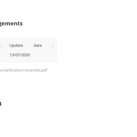
gements
:
Update date :
13/07/2020
-tarification-incendie.pdf
B
/