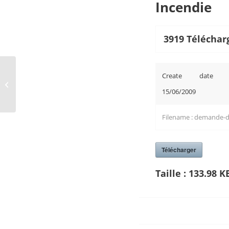
Incendie
3919
Téléchar
Create date 
demande de tarification transport
de marchandises
15/06/2009
Filename : demande-de
Télécharger
Taille :
133.98 K