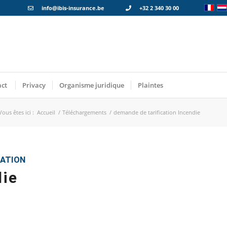
info@ibis-insurance.be
+32 2 340 30 00
act
Privacy
Organisme juridique
Plaintes
Vous êtes ici :
Accueil
/
Téléchargements
/
demande de tarification Incendie
CATION
die