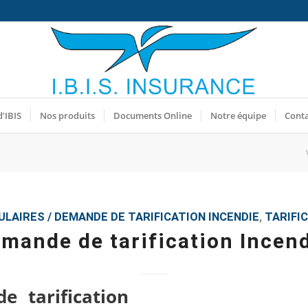
d’IBIS
Nos produits
Documents Online
Notre équipe
Cont
LAIRES / DEMANDE DE TARIFICATION
INCENDIE
,
TARIFI
mande de tarification Incen
 tarification