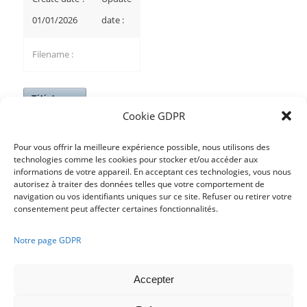
01/01/2026
date :
Filename :
Télécharger
Cookie GDPR
Taille :
NAN
Pour vous offrir la meilleure expérience possible, nous utilisons des
technologies comme les cookies pour stocker et/ou accéder aux
informations de votre appareil. En acceptant ces technologies, vous nous
/
autorisez à traiter des données telles que votre comportement de
navigation ou vos identifiants uniques sur ce site. Refuser ou retirer votre
consentement peut affecter certaines fonctionnalités.
Notre page GDPR
1
2
3
›
»
Page 1 sur 7
Accepter