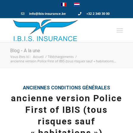
info@ibis-insurance.be
+32 2 340 30 00
Blog - A la une
Vous êtes ici :
Accueil
/
Téléchargements
/
ancienne version Police First of IBIS (tous risques sauf « habitations...
ANCIENNES CONDITIONS GÉNÉRALES
ancienne version Police
First of IBIS (tous
risques sauf
« habitations »)