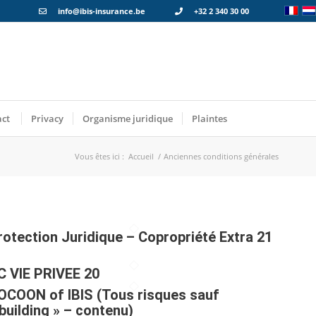
info@ibis-insurance.be
+32 2 340 30 00
act
Privacy
Organisme juridique
Plaintes
Vous êtes ici :
Accueil
/
Anciennes conditions générales
rotection Juridique – Copropriété Extra 21
C VIE PRIVEE 20
OCOON of IBIS (Tous risques sauf
 building » – contenu)