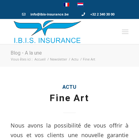
info@ibis-insurance.be
+32 2 340 30 00
Blog - A la une
Vous êtes ici :
Accueil
/
Newsletter
/
Actu
/
Fine Art
ACTU
Fine Art
Nous avons la possibilité de vous offrir à
vous et vos clients une nouvelle garantie