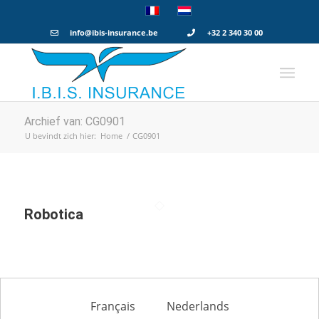
info@ibis-insurance.be
+32 2 340 30 00
Archief van: CG0901
U bevindt zich hier:
Home
/
CG0901
Robotica
Français
Nederlands