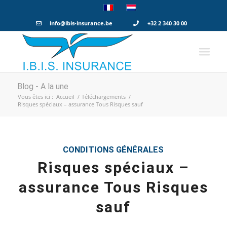
info@ibis-insurance.be
+32 2 340 30 00
Blog - A la une
Vous êtes ici :
Accueil
/
Téléchargements
/
Risques spéciaux – assurance Tous Risques sauf
CONDITIONS GÉNÉRALES
Risques spéciaux –
assurance Tous Risques
sauf