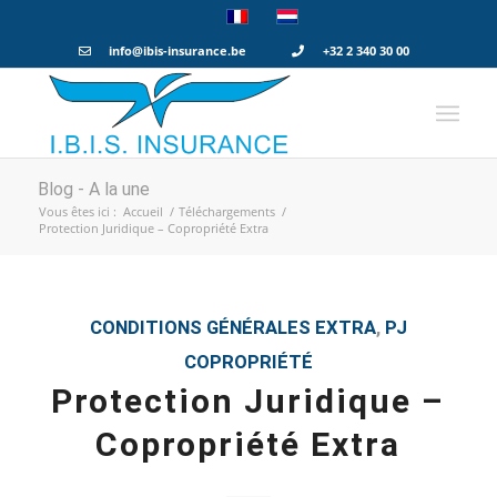
info@ibis-insurance.be
+32 2 340 30 00
Blog - A la une
Vous êtes ici :
Accueil
/
Téléchargements
/
Protection Juridique – Copropriété Extra
CONDITIONS GÉNÉRALES
EXTRA
,
PJ
COPROPRIÉTÉ
Protection Juridique –
Copropriété Extra