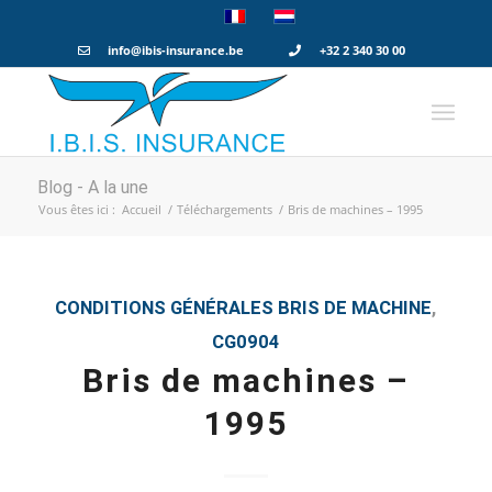
info@ibis-insurance.be
+32 2 340 30 00
Blog - A la une
Vous êtes ici :
Accueil
/
Téléchargements
/
Bris de machines – 1995
CONDITIONS GÉNÉRALES
BRIS DE MACHINE
,
CG0904
Bris de machines –
1995