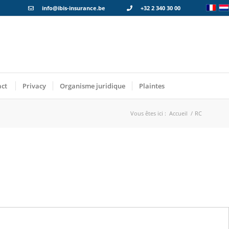
info@ibis-insurance.be
+32 2 340 30 00
act
Privacy
Organisme juridique
Plaintes
Vous êtes ici :
Accueil
/
RC