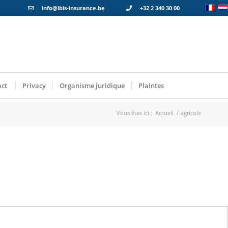
info@ibis-insurance.be
+32 2 340 30 00
act
Privacy
Organisme juridique
Plaintes
Vous êtes ici :
Accueil
/
agricole